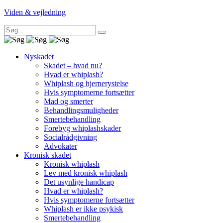
Viden & vejledning
Nyskadet
Skadet – hvad nu?
Hvad er whiplash?
Whiplash og hjernerystelse
Hvis symptomerne fortsætter
Mad og smerter
Behandlingsmuligheder
Smertebehandling
Forebyg whiplashskader
Socialrådgivning
Advokater
Kronisk skadet
Kronisk whiplash
Lev med kronisk whiplash
Det usynlige handicap
Hvad er whiplash?
Hvis symptomerne fortsætter
Whiplash er ikke psykisk
Smertebehandling