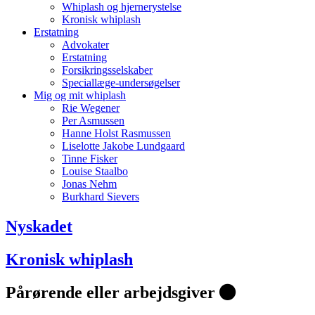
Whiplash og hjernerystelse
Kronisk whiplash
Erstatning
Advokater
Erstatning
Forsikringsselskaber
Speciallæge-undersøgelser
Mig og mit whiplash
Rie Wegener
Per Asmussen
Hanne Holst Rasmussen
Liselotte Jakobe Lundgaard
Tinne Fisker
Louise Staalbo
Jonas Nehm
Burkhard Sievers
Nyskadet
Kronisk whiplash
Pårørende eller arbejdsgiver