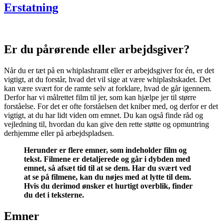
Erstatning
Er du pårørende eller arbejdsgiver?
Når du er tæt på en whiplashramt eller er arbejdsgiver for én, er det
vigtigt, at du forstår, hvad det vil sige at være whiplashskadet. Det
kan være svært for de ramte selv at forklare, hvad de går igennem.
Derfor har vi målrettet film til jer, som kan hjælpe jer til større
forståelse. For det er ofte forståelsen det kniber med, og derfor er det
vigtigt, at du har lidt viden om emnet. Du kan også finde råd og
vejledning til, hvordan du kan give den rette støtte og opmuntring
derhjemme eller på arbejdspladsen.
Herunder er flere emner, som indeholder film og
tekst. Filmene er detaljerede og går i dybden med
emnet, så afsæt tid til at se dem. Har du svært ved
at se på filmene, kan du nøjes med at lytte til dem.
Hvis du derimod ønsker et hurtigt overblik, finder
du det i teksterne.
Emner