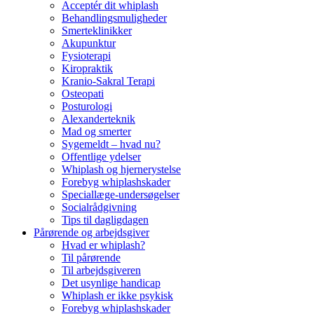
Acceptér dit whiplash
Behandlingsmuligheder
Smerteklinikker
Akupunktur
Fysioterapi
Kiropraktik
Kranio-Sakral Terapi
Osteopati
Posturologi
Alexanderteknik
Mad og smerter
Sygemeldt – hvad nu?
Offentlige ydelser
Whiplash og hjernerystelse
Forebyg whiplashskader
Speciallæge-undersøgelser
Socialrådgivning
Tips til dagligdagen
Pårørende og arbejdsgiver
Hvad er whiplash?
Til pårørende
Til arbejdsgiveren
Det usynlige handicap
Whiplash er ikke psykisk
Forebyg whiplashskader