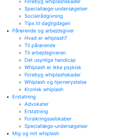
Forebyg whiplashskader
Speciallæge-undersøgelser
Socialrådgivning
Tips til dagligdagen
Pårørende og arbejdsgiver
Hvad er whiplash?
Til pårørende
Til arbejdsgiveren
Det usynlige handicap
Whiplash er ikke psykisk
Forebyg whiplashskader
Whiplash og hjernerystelse
Kronisk whiplash
Erstatning
Advokater
Erstatning
Forsikringsselskaber
Speciallæge-undersøgelser
Mig og mit whiplash