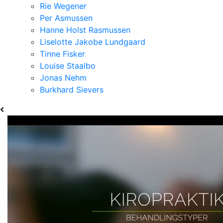
Rie Wegener
Per Asmussen
Hanne Holst Rasmussen
Liselotte Jakobe Lundgaard
Tinne Fisker
Louise Staalbo
Jonas Nehm
Burkhard Sievers