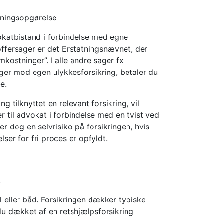
tningsopgørelse
okatbistand i forbindelse med egne
soffersager er det Erstatningsnævnet, der
ostninger”. I alle andre sager fx
er mod egen ulykkesforsikring, betaler du
e.
g tilknyttet en relevant forsikring, vil
r til advokat i forbindelse med en tvist ved
er dog en selvrisiko på forsikringen, hvis
ser for fri proces er opfyldt.
.
il eller båd. Forsikringen dækker typiske
du dækket af en retshjælpsforsikring