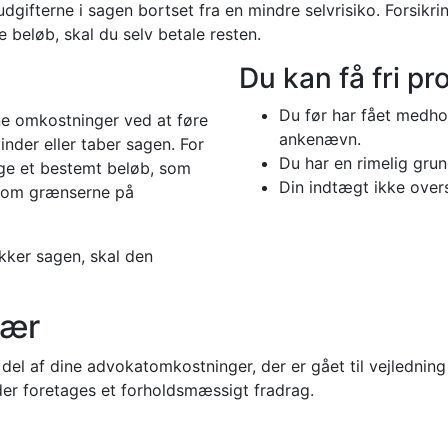
 udgifterne i sagen bortset fra en mindre selvrisiko. Forsikr
beløb, skal du selv betale resten.
Du kan få fri pr
Du før har fået medho
ine omkostninger ved at føre
ankenævn.
nder eller taber sagen. For
Du har en rimelig grund
ige et bestemt beløb, som
Din indtægt ikke over
e om grænserne på
kker sagen, skal den
lær
l af dine advokatomkostninger, der er gået til vejledning
n der foretages et forholdsmæssigt fradrag.