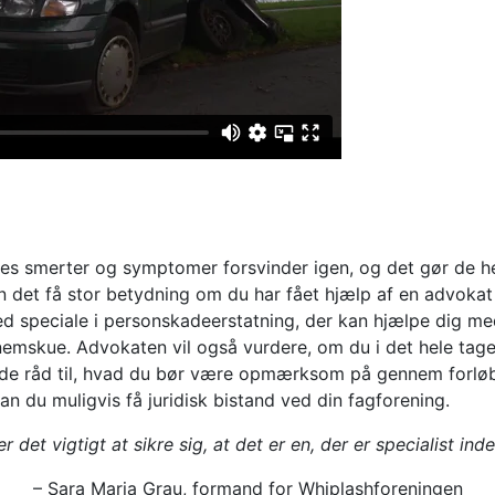
es smerter og symptomer forsvinder igen, og det gør de hel
an det få stor betydning om du har fået hjælp af en advokat t
ed speciale i personskadeerstatning, der kan hjælpe dig med 
nemskue. Advokaten vil også vurdere, om du i det hele tage
ode råd til, hvad du bør være opmærksom på gennem forløb
kan du muligvis få juridisk bistand ved din fagforening.
 det vigtigt at sikre sig, at det er en, der er specialist in
– Sara Maria Grau, formand for Whiplashforeningen