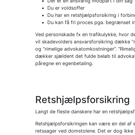
Der er en ansvarlig modpart i din sag
Du er voldsoffer
Du har en retshjælpsforsikring i forbi
Du kan få fri proces pga. begrænset 
Ved personskade fx en trafikulykke, hvor d
vil skadevolders ansvarsforsikring dække 
og “rimelige advokatomkostninger”. “Rimel
dækker sjældent det fulde beløb til advokat
påregne en egenbetaling.
Retshjælpsforsikring
Langt de fleste danskere har en retshjælpsf
Retshjælpsforsikringen kan være en del af en
retssager ved domstolene. Det er dog ikke a