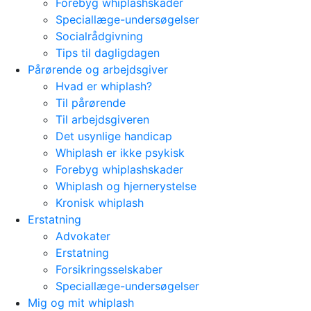
Forebyg whiplashskader
Speciallæge-undersøgelser
Socialrådgivning
Tips til dagligdagen
Pårørende og arbejdsgiver
Hvad er whiplash?
Til pårørende
Til arbejdsgiveren
Det usynlige handicap
Whiplash er ikke psykisk
Forebyg whiplashskader
Whiplash og hjernerystelse
Kronisk whiplash
Erstatning
Advokater
Erstatning
Forsikringsselskaber
Speciallæge-undersøgelser
Mig og mit whiplash