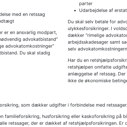
parter
Udarbejdelse af ersta
ndelse med en retssag
indtægt
Du skal selv betale for adv
ulykkesforsikringer. I vold
er er en ansvarlig modpart,
dækker “rimelige advokatomk
“nødvendig advokatbistand”
arbejdsskadesager samt sag
ige advokatomkostninger”
selv advokatomkostningern
bistand. Du skal stadig
Har du en retshjælpsforsikrin
retshjælpen omfatte udgifte
anlæggelse af retssag. Der 
ikke de økonomiske betingel
orsikring, som dækker udgifter i forbindelse med retssager
 familieforsikring, husforsikring eller kaskoforsikring på b
lle retssager, der er dækket af retshjælpsforsikringen. Er 