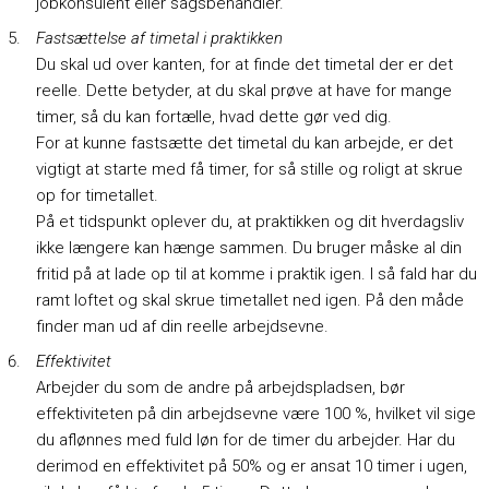
jobkonsulent eller sagsbehandler.
Fastsættelse af timetal i praktikken
Du skal ud over kanten, for at finde det timetal der er det
reelle. Dette betyder, at du skal prøve at have for mange
timer, så du kan fortælle, hvad dette gør ved dig.
For at kunne fastsætte det timetal du kan arbejde, er det
vigtigt at starte med få timer, for så stille og roligt at skrue
op for timetallet.
På et tidspunkt oplever du, at praktikken og dit hverdagsliv
ikke længere kan hænge sammen. Du bruger måske al din
fritid på at lade op til at komme i praktik igen. I så fald har du
ramt loftet og skal skrue timetallet ned igen. På den måde
finder man ud af din reelle arbejdsevne.
Effektivitet
Arbejder du som de andre på arbejdspladsen, bør
effektiviteten på din arbejdsevne være 100 %, hvilket vil sige
du aflønnes med fuld løn for de timer du arbejder. Har du
derimod en effektivitet på 50% og er ansat 10 timer i ugen,