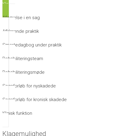
Klagemulighed
Afgørelse i en sag
Afklarende praktik
Smertedagbog under praktik
Rehabiliteringsteam
Rehabiliteringsmøde
Sagsforløb for nyskadede
Sagsforløb for kronisk skadede
Klinisk funktion
Klagemulighed