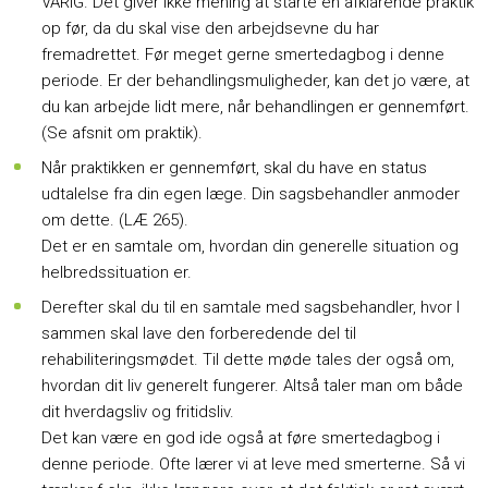
VARIG. Det giver ikke mening at starte en afklarende praktik
op før, da du skal vise den arbejdsevne du har
fremadrettet. Før meget gerne smertedagbog i denne
periode. Er der behandlingsmuligheder, kan det jo være, at
du kan arbejde lidt mere, når behandlingen er gennemført.
(Se afsnit om praktik).
Når praktikken er gennemført, skal du have en status
udtalelse fra din egen læge. Din sagsbehandler anmoder
om dette. (LÆ 265).
Det er en samtale om, hvordan din generelle situation og
helbredssituation er.
Derefter skal du til en samtale med sagsbehandler, hvor I
sammen skal lave den forberedende del til
rehabiliteringsmødet. Til dette møde tales der også om,
hvordan dit liv generelt fungerer. Altså taler man om både
dit hverdagsliv og fritidsliv.
Det kan være en god ide også at føre smertedagbog i
denne periode. Ofte lærer vi at leve med smerterne. Så vi