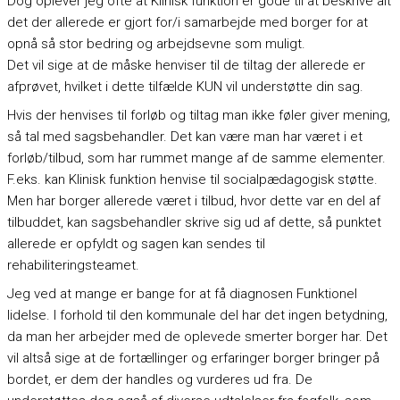
Dog oplever jeg ofte at Klinisk funktion er gode til at beskrive alt
det der allerede er gjort for/i samarbejde med borger for at
opnå så stor bedring og arbejdsevne som muligt.
Det vil sige at de måske henviser til de tiltag der allerede er
afprøvet, hvilket i dette tilfælde KUN vil understøtte din sag.
Hvis der henvises til forløb og tiltag man ikke føler giver mening,
så tal med sagsbehandler. Det kan være man har været i et
forløb/tilbud, som har rummet mange af de samme elementer.
F.eks. kan Klinisk funktion henvise til socialpædagogisk støtte.
Men har borger allerede været i tilbud, hvor dette var en del af
tilbuddet, kan sagsbehandler skrive sig ud af dette, så punktet
allerede er opfyldt og sagen kan sendes til
rehabiliteringsteamet.
Jeg ved at mange er bange for at få diagnosen Funktionel
lidelse. I forhold til den kommunale del har det ingen betydning,
da man her arbejder med de oplevede smerter borger har. Det
vil altså sige at de fortællinger og erfaringer borger bringer på
bordet, er dem der handles og vurderes ud fra. De