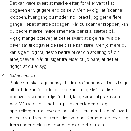
Det kan være svært at mærke efter, for vi er vant til at
opgaven er vigtigere end os selv. Men øv dig i at “scanne”
kroppen, hver gang du møder ind i praktik, og gerne flere
gange i løbet af arbejdsdagen. Når du scanner kroppen, kan
du bedre mærke, hvilke smertetal der skal sættes på.
Rigtig mange oplever, at det er svært at sige fra, hvis de
bliver sat til opgaver de reelt ikke kan klare. Men jo mere du
kan sige til og fra, desto bedre bliver din afklaring på din
arbejdsevne. Når du siger fra, viser du jo bare, at det er
rigtigt, at du er syg!
Skånehensyn
Praktikken skal tage hensyn til dine skånehensyn. Det vil sige
alt det du kan fortælle, du ikke kan. Tunge løft, statiske
opgaver, støjende miljø, fuld tid, lang kørsel til praktikken
osv. Måske du har fået hjælp fra smertecenter og
speciallæger til at lave denne liste. Ellers må du se på, hvad
du har svært ved at klare i din hverdag. Kommer der nye ting
frem under praktikken bør du melde dette til din