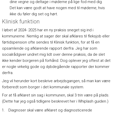
dine vegne og deltage i møderne på lige fod med dig.
Det kan være godt at have nogen med til møderne, hvis
ikke du føler dig set og hørt.
Klinisk funktion
I løbet af 2024- 2025 har en ny praksis sneget sig ind i
kommunerne. Nemlig at sager der skal afklares til fleksjob eller
førtidspension ofte sendes til Klinisk funktion, for at få en
opsamlende og afklarende rapport derfra. Jeg har som
socialrådgiver undret mig lidt over denne praksis, da de slet
ikke kender borgeren på forhånd. Dog oplever jeg oftest at det
er nogle virkelig gode og dybdegående rapporter der kommer
derfra.
Jeg vil herunder kort beskrive arbejdsgangen, så man kan være
forberedt som borger i det kommunale system.
For at få afklaret sin sag i kommunen, skal 3 trin være på plads.
(Dette har jeg også tidligere beskrevet her i Whiplash guiden.)
Diagnoser skal være afklaret og diagnosticerede