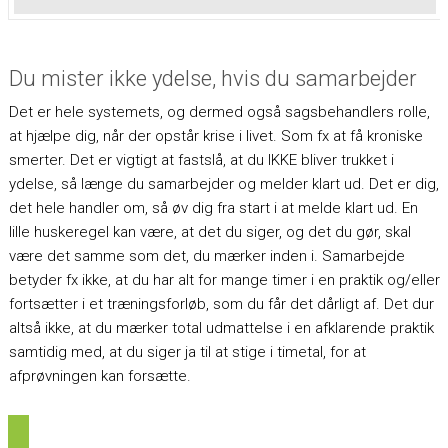
Du mister ikke ydelse, hvis du samarbejder
Det er hele systemets, og dermed også sagsbehandlers rolle,
at hjælpe dig, når der opstår krise i livet. Som fx at få kroniske
smerter. Det er vigtigt at fastslå, at du IKKE bliver trukket i
ydelse, så længe du samarbejder og melder klart ud. Det er dig,
det hele handler om, så øv dig fra start i at melde klart ud. En
lille huskeregel kan være, at det du siger, og det du gør, skal
være det samme som det, du mærker inden i. Samarbejde
betyder fx ikke, at du har alt for mange timer i en praktik og/eller
fortsætter i et træningsforløb, som du får det dårligt af. Det dur
altså ikke, at du mærker total udmattelse i en afklarende praktik
samtidig med, at du siger ja til at stige i timetal, for at
afprøvningen kan forsætte.