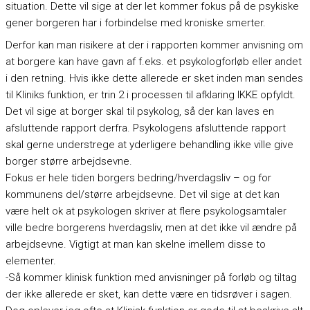
situation. Dette vil sige at der let kommer fokus på de psykiske
gener borgeren har i forbindelse med kroniske smerter.
Derfor kan man risikere at der i rapporten kommer anvisning om
at borgere kan have gavn af f.eks. et psykologforløb eller andet
i den retning. Hvis ikke dette allerede er sket inden man sendes
til Kliniks funktion, er trin 2 i processen til afklaring IKKE opfyldt.
Det vil sige at borger skal til psykolog, så der kan laves en
afsluttende rapport derfra. Psykologens afsluttende rapport
skal gerne understrege at yderligere behandling ikke ville give
borger større arbejdsevne.
Fokus er hele tiden borgers bedring/hverdagsliv – og for
kommunens del/større arbejdsevne. Det vil sige at det kan
være helt ok at psykologen skriver at flere psykologsamtaler
ville bedre borgerens hverdagsliv, men at det ikke vil ændre på
arbejdsevne. Vigtigt at man kan skelne imellem disse to
elementer.
-Så kommer klinisk funktion med anvisninger på forløb og tiltag
der ikke allerede er sket, kan dette være en tidsrøver i sagen.