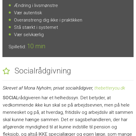
Ændring i livsmønstre
Vær autentisk
Overanstreng dig ikke i praktikken
Stå stærkt i systemet
Vær selvkærlig
10 min
Spilletid:
Socialrådgivning
Skrevet af Mona Nyholm, privat socialrådgiver,
thebetteryou.dk
SOCIAL
rådgiveren har et helhedssyn. Det betyder, at
vedkommende ikke kun skal se på arbejdsevnen, men på hele
mennesket og på, at hverdag, fritidsliv og arbejdsliv alt sammen
skal kunne hænge sammen. Det er sagsbehandleren, der har
afgørende myndighed til at kunne indstille til pension og
fleksjob, og altså IKKE speciallæger og egen læge, som mange