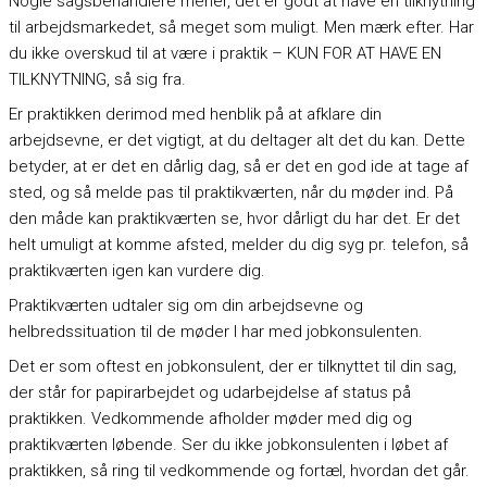
Nogle sagsbehandlere mener, det er godt at have en tilknytning
til arbejdsmarkedet, så meget som muligt. Men mærk efter. Har
du ikke overskud til at være i praktik – KUN FOR AT HAVE EN
TILKNYTNING, så sig fra.
Er praktikken derimod med henblik på at afklare din
arbejdsevne, er det vigtigt, at du deltager alt det du kan. Dette
betyder, at er det en dårlig dag, så er det en god ide at tage af
sted, og så melde pas til praktikværten, når du møder ind. På
den måde kan praktikværten se, hvor dårligt du har det. Er det
helt umuligt at komme afsted, melder du dig syg pr. telefon, så
praktikværten igen kan vurdere dig.
Praktikværten udtaler sig om din arbejdsevne og
helbredssituation til de møder I har med jobkonsulenten.
Det er som oftest en jobkonsulent, der er tilknyttet til din sag,
der står for papirarbejdet og udarbejdelse af status på
praktikken. Vedkommende afholder møder med dig og
praktikværten løbende. Ser du ikke jobkonsulenten i løbet af
praktikken, så ring til vedkommende og fortæl, hvordan det går.