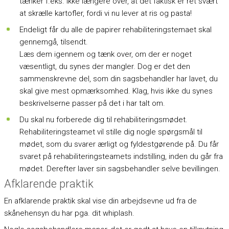
tænker f.eks. ikke længere over, at det faktisk er ret svært
at skrælle kartofler, fordi vi nu lever at ris og pasta!
Endeligt får du alle de papirer rehabiliteringstemaet skal
gennemgå, tilsendt.
Læs dem igennem og tænk over, om der er noget
væsentligt, du synes der mangler. Dog er det den
sammenskrevne del, som din sagsbehandler har lavet, du
skal give mest opmærksomhed. Klag, hvis ikke du synes
beskrivelserne passer på det i har talt om.
Du skal nu forberede dig til rehabiliteringsmødet.
Rehabiliteringsteamet vil stille dig nogle spørgsmål til
mødet, som du svarer ærligt og fyldestgørende på. Du får
svaret på rehabiliteringsteamets indstilling, inden du går fra
mødet. Derefter laver sin sagsbehandler selve bevillingen.
Afklarende praktik
En afklarende praktik skal vise din arbejdsevne ud fra de
skånehensyn du har pga. dit whiplash.