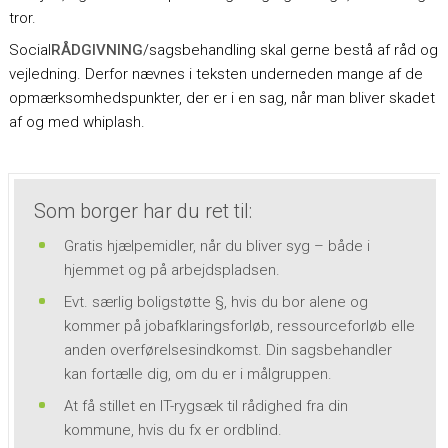
tror.
Social
RÅDGIVNING
/sagsbehandling skal gerne bestå af råd og
vejledning. Derfor nævnes i teksten underneden mange af de
opmærksomhedspunkter, der er i en sag, når man bliver skadet
af og med whiplash.
Som borger har du ret til:
Gratis hjælpemidler, når du bliver syg – både i
hjemmet og på arbejdspladsen.
Evt. særlig boligstøtte §, hvis du bor alene og
kommer på jobafklaringsforløb, ressourceforløb elle
anden overførelsesindkomst. Din sagsbehandler
kan fortælle dig, om du er i målgruppen.
At få stillet en IT-rygsæk til rådighed fra din
kommune, hvis du fx er ordblind.