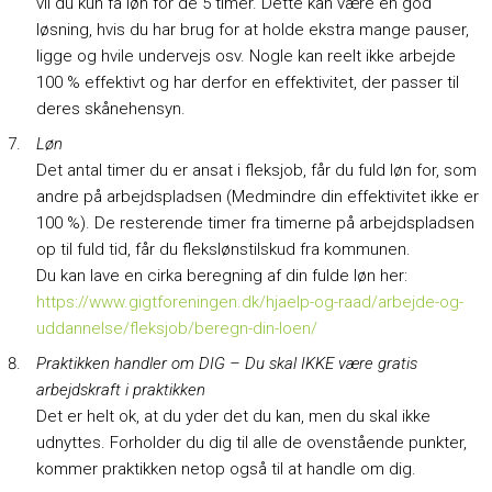
vil du kun få løn for de 5 timer. Dette kan være en god
løsning, hvis du har brug for at holde ekstra mange pauser,
ligge og hvile undervejs osv. Nogle kan reelt ikke arbejde
100 % effektivt og har derfor en effektivitet, der passer til
deres skånehensyn.
Løn
Det antal timer du er ansat i fleksjob, får du fuld løn for, som
andre på arbejdspladsen (Medmindre din effektivitet ikke er
100 %). De resterende timer fra timerne på arbejdspladsen
op til fuld tid, får du flekslønstilskud fra kommunen.
Du kan lave en cirka beregning af din fulde løn her:
https://www.gigtforeningen.dk/hjaelp-og-raad/arbejde-og-
uddannelse/fleksjob/beregn-din-loen/
Praktikken handler om DIG – Du skal IKKE være gratis
arbejdskraft i praktikken
Det er helt ok, at du yder det du kan, men du skal ikke
udnyttes. Forholder du dig til alle de ovenstående punkter,
kommer praktikken netop også til at handle om dig.