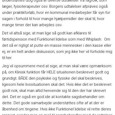
understøttes dog også af diverse udtalelser fra fagfolk, som
læger, fysioterapeuter osv. Borgers udtalelser afprøves også
under praktikforløb, hvor en kommunal medarbejder får syn for
sagen i forhold til hvor mange hjælpemidler der skal til, hvor
mange timer der kan arbejdes osv.
Det vil altså sige, at man lige så godt kan afklares til
førtidspension med Funktionel lidelse som med Whiplash. Om
det så er rigtigt at putte en masse mennesker i den kasse eller
ej, er en helt anden diskussion, som jeg ikke her vil forholde mig
til her.
Jeg vil opsummere med at sige, at man skal være opmærksom
på, om Klinisk funktion får HELE situationen beskrevet godt og
grundigt. BÅDE den psykiske og fysiske del skal beskrives,
ligesom hele livssituationen skal det. Hvis ikke det er beskrevet
godt nok, skal man altid henvende sig til den der har skrevet
det. Det er også en god ide at kontakte sagsbehandler om
dette. Det gode samarbejde understøttes ofte af at der er
åbenhed om tingene. Hvis ikke Funktionel lidelse vil rette deres