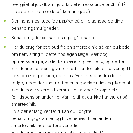
overgået til jobafklaringsforløb eller ressourceforløb. (I få
tilfælde kan man ende på kontanthjælp)
Der indhentes lægelige papirer på din diagnose og dine
behandlingsmuligheder.
Behandlingsforløb sættes i gang/forsætter.
Har du brug for et tilbud fra en smerteklinik, så kan du bede
om henvisning til dette hos egen læge. Vær dog
opmærksom på, at der kan være lang ventetid, og derfor
kan denne henvisning være med til at forhale din afklaring til
fleksjob eller pension, da man afventer status fra dette
forløb, inden der kan træffes en afgørelse i din sag. Modsat
kan du dog risikere, at kommunen afviser fleksjob eller
førtidspension under henvisning til, at du ikke har været på
smerteklinik.
Hvis der er lang ventetid, kan du udnytte
behandlingsgarantien og blive henvist til en anden
smerteklinik med kortere ventetid.
Har du brug for smerteklinik, skal du endelig få