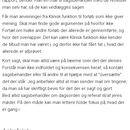
rapport, sender man en mail til sagsbehandler med de rettelser
man selv har, så de kan vedlægges sagen.
Får man anvisninger fra Klinisk funktion til forløb som ikke giver
mening. Skal man finde gode argumenter på hvorfor ikke.
Fortæl om hvilke andre forløb der allerede er gennemførte, og
hvor det overlapper. Det kan være Klinisk funktion ikke kender
de tilbud man har været i, og derfor ikke har fået fat i, hvad der
allerede er afprøvet.
Kort sagt, skal man altid være på tæerne over det der skrives.
Forstår man ikke indholdet og konsekvensen heraf, så kontakt
sagsbehandler eller få andre til at hjælpe med at ”oversætte”
det der står. Jeg anbefaler altid at man sender mail om tingene,
da man så har skriftligt bevis for det der er sagt og gjort.
Bed altid sagsbehandler om dagsorden og referat til/af jeres
møder. På den måde kan man lettere holde fokus på, hvad der
er gang i.